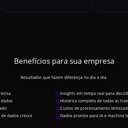
Benefícios para sua empresa
Resultados que fazem diferença no dia a dia.
recisa
Insights em tempo real para decis
R
 dados
Histórico completo de todas as tr
R
dado
Custos de processamento otimizad
R
 de dados cresce
Dados prontos para IA e machine l
R