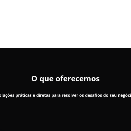
s dados fluírem de forma automática e confiável. Menos pl
ais.
O que oferecemos
oluções práticas e diretas para resolver os desafios do seu negóci