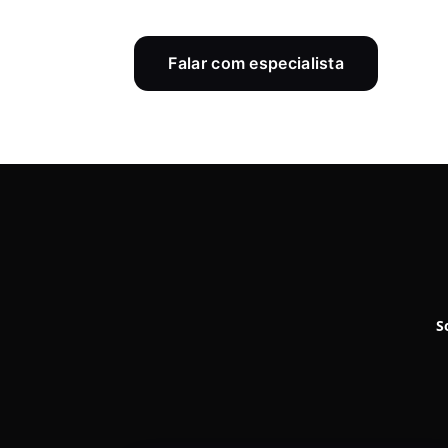
Construímos a infraestrutura que faz seu
insights e decisões baseadas em dados re
Falar com especialista
S