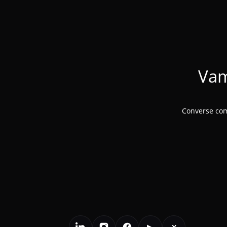
Vam
Converse com
▶