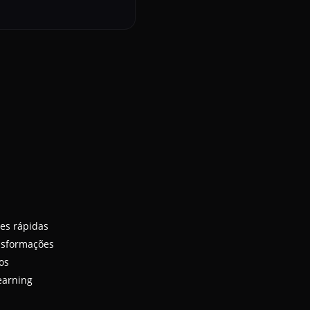
ões rápidas
ansformações
os
earning