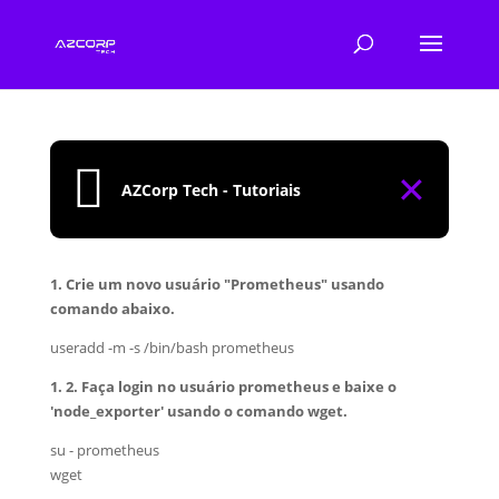

✕
AZCorp Tech - Tutoriais
1. Crie um novo usuário "Prometheus" usando
comando abaixo.
useradd -m -s /bin/bash prometheus
1. 2. Faça login no usuário prometheus e baixe o
'node_exporter' usando o comando wget.
su - prometheus
wget