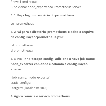
firewall-cmd reload
3. Adicionar node_exporter ao Prometheus Server
3. 1. Faça login no usuário do prometheus.
su - prometheus
3. 2. Vá para o diretório 'prometheus' e edite o arquivo
de configuração 'prometheus.yml'
cd prometheus/
vi prometheus.yml
3. 3. Na linha 'scrape_config', adicione o novo job_name
node_exporter copiando e colando a configuração
abaixo.
- job_name: 'node_exporter'
static_configs:
- targets: ['localhost:9100']
4. Agora reinicie o serviço prometheus.