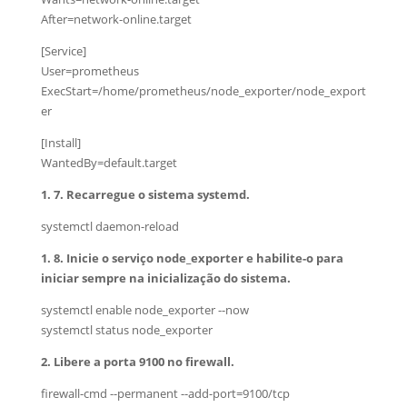
After=network-online.target
[Service]
User=prometheus
ExecStart=/home/prometheus/node_exporter/node_export
er
[Install]
WantedBy=default.target
1. 7. Recarregue o sistema systemd.
systemctl daemon-reload
1. 8. Inicie o serviço node_exporter e habilite-o para
iniciar sempre na inicialização do sistema.
systemctl enable node_exporter --now
systemctl status node_exporter
2. Libere a porta 9100 no firewall.
firewall-cmd --permanent --add-port=9100/tcp