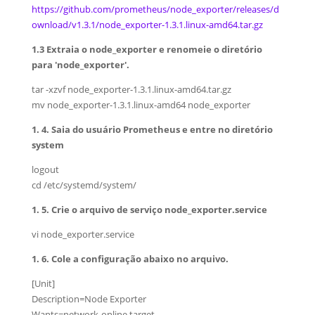
https://github.com/prometheus/node_exporter/releases/d
ownload/v1.3.1/node_exporter-1.3.1.linux-amd64.tar.gz
1.3 Extraia o node_exporter e renomeie o diretório
para 'node_exporter'.
tar -xzvf node_exporter-1.3.1.linux-amd64.tar.gz
mv node_exporter-1.3.1.linux-amd64 node_exporter
1. 4. Saia do usuário Prometheus e entre no diretório
system
logout
cd /etc/systemd/system/
1. 5. Crie o arquivo de serviço node_exporter.service
vi node_exporter.service
1. 6. Cole a configuração abaixo no arquivo.
[Unit]
Description=Node Exporter
Wants=network-online.target