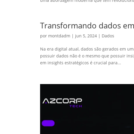
uma abordagem moderna que tem revoluciona
Transformando dados em i
por
montdadm
|
jun 5, 2024
|
Dados
Na era digital atual, dados são gerados em u
possuir dados não é o mesmo que possuir insi
em insights estratégicos é crucial para...