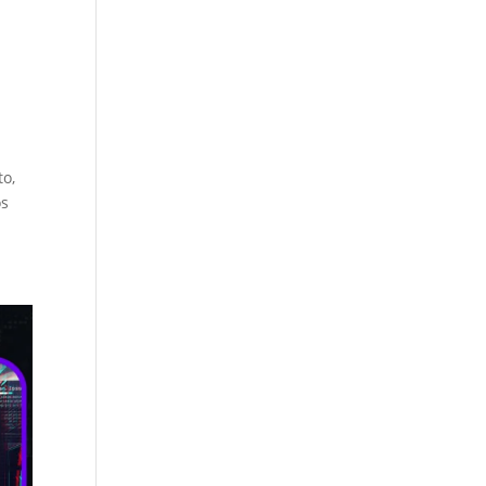
to,
os