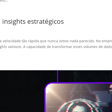
do...
nsights estratégicos
ma velocidade tão rápida que nunca vimos nada parecido. No entan
ghts valiosos. A capacidade de transformar esses volumes de dad