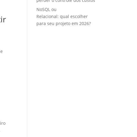
perder o controle dos custos
NoSQL ou
Relacional: qual escolher
ir
para seu projeto em 2026?
 e
iro
,