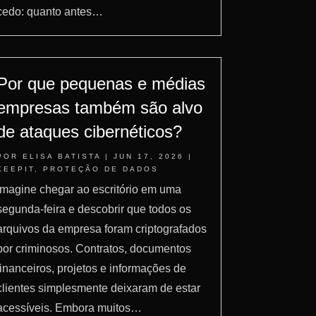
cedo: quanto antes…
Por que pequenas e médias
empresas também são alvo
de ataques cibernéticos?
POR
ELISA BATISTA
|
JUN 17, 2026
|
KEEPIT
,
PROTEÇÃO DE DADOS
Imagine chegar ao escritório em uma
segunda-feira e descobrir que todos os
arquivos da empresa foram criptografados
por criminosos. Contratos, documentos
financeiros, projetos e informações de
clientes simplesmente deixaram de estar
acessíveis. Embora muitos…